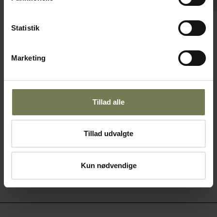
Pakker af 12 stk.
Statistik
Bonna Hygge flad tallerken med høj kant
uden fane, råhvid, ø16 cm
Varenr: 12551000
Marketing
Din pris (ekskl. moms)
30,50 kr./stk.
Tillad alle
På lager
Læg i kurv
Tillad udvalgte
Kun nødvendige