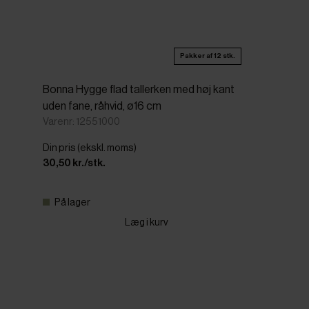
Pakker af 12 stk.
Bonna Hygge flad tallerken med høj kant
uden fane, råhvid, ø16 cm
Varenr: 12551000
Din pris (ekskl. moms)
30,50 kr./stk.
På lager
Læg i kurv