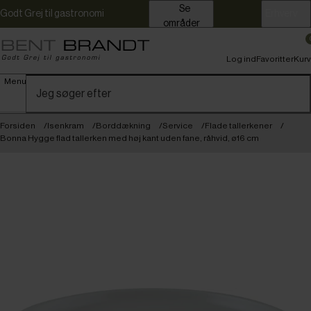
Se
Godt Grej til gastronomi
Erhverv
områder
Log ind
Favoritter
Kurv
Menu
Forsiden
Isenkram
Borddækning
Service
Flade tallerkener
Bonna Hygge flad tallerken med høj kant uden fane, råhvid, ø16 cm