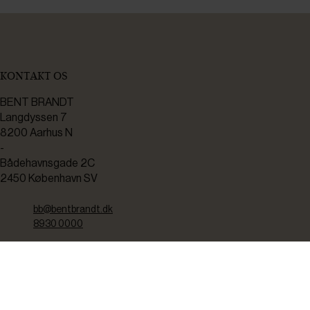
KONTAKT OS
BENT BRANDT
Langdyssen 7
8200 Aarhus N
-
Bådehavnsgade 2C
2450 København SV
bb@bentbrandt.dk
8930 0000
CVR: 37238910
TEKNISK SERVICE
Kontakt os her hvis du har brug for