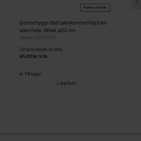
Pakker af 6 stk.
Bonna Hygge flad tallerken med høj kant
uden fane, råhvid, ø22 cm
Varenr: 12551002
Din pris (ekskl. moms)
45,00 kr./stk.
På lager
Læg i kurv