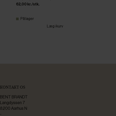
62,00 kr./stk.
På lager
Læg i kurv
KONTAKT OS
BENT BRANDT
Langdyssen 7
8200 Aarhus N
-