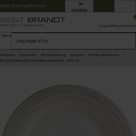
Se
Godt Grej til gastronomi
Erhverv
områder
Log ind
Favoritter
Kurv
Menu
Forsiden
Isenkram
Borddækning
Service
Flade tallerkener
Bonna Galata flad tallerken uden fane, ø28 cm