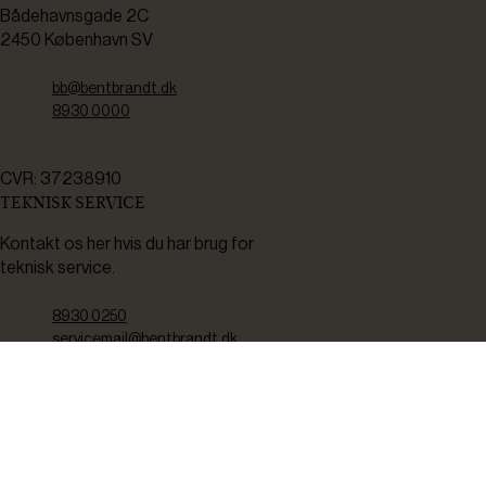
Bådehavnsgade 2C
2450 København SV
bb@bentbrandt.dk
8930 0000
CVR: 37238910
TEKNISK SERVICE
Kontakt os her hvis du har brug for
teknisk service.
8930 0250
servicemail@bentbrandt.dk
Serviceskema
FØLG OS
BLIV INSPIRERET