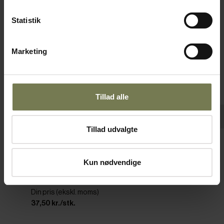
Statistik
Marketing
Tillad alle
Pakker af 12 stk.
Tillad udvalgte
Bonna Galata flad tallerken uden fane, ø18
Kun nødvendige
cm
Varenr: 12621000
Din pris (ekskl. moms)
37,50 kr./stk.