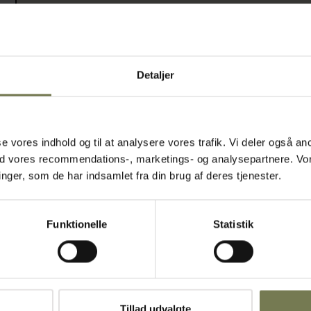
 der ønsker et
m og er
Detaljer
 og robusthed i
pil med
n har en let
 præsentation
hvilket gør
asse vores indhold og til at analysere vores trafik. Vi deler også
ed vores recommendations-, marketings- og analysepartnere. Vo
ger, som de har indsamlet fra din brug af deres tjenester.
skaber et
høj slidstyrke
Funktionelle
Statistik
vering
Tillad udvalgte