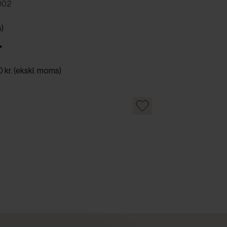
002
s)
.
0 kr. (ekskl. moms)