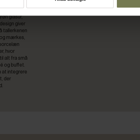
røn glasur,
 design giver
å tallerkenen
 og mærkes,
d porcelæn
er, hvor
il alt fra små
fé og buffet.
 at integrere
t, der
d.