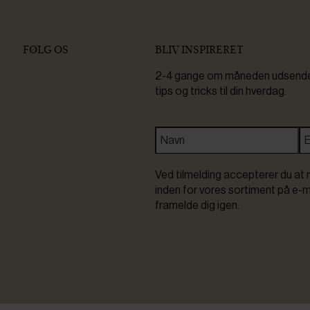
FØLG OS
BLIV INSPIRERET
2-4 gange om måneden udsender 
tips og tricks til din hverdag.
Ved tilmelding accepterer du at 
inden for vores sortiment på e-m
framelde dig igen.