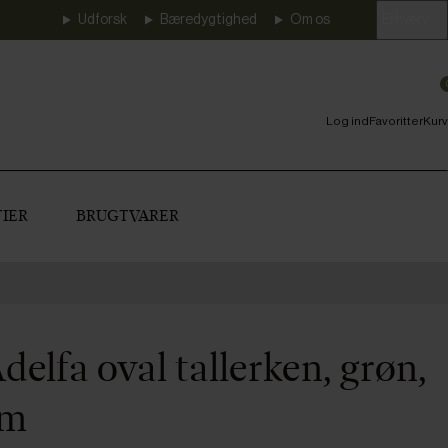
Udforsk
Bæredygtighed
Om os
Erhverv
Log ind
Favoritter
Kurv
IER
BRUGTVARER
elfa oval tallerken, grøn,
cm