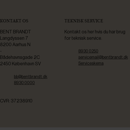
KONTAKT OS
TEKNISK SERVICE
BENT BRANDT
Kontakt os her hvis du har brug
Langdyssen 7
for teknisk service.
8200 Aarhus N
-
8930 0250
Bådehavnsgade 2C
servicemail@bentbrandt.dk
2450 København SV
Serviceskema
bb@bentbrandt.dk
8930 0000
CVR: 37238910