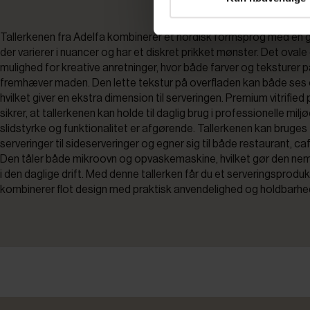
Tallerkenen fra Adelfa kombinerer et nordisk formsprog med en g
der varierer i nuancer og har et diskret prikket mønster. Det ovale
mulighed for kreative anretninger, hvor både farver og teksturer p
fremhæver maden. Den lette tekstur på overfladen kan både ses
hvilket giver en ekstra dimension til serveringen. Premium vitrifie
sikrer, at tallerkenen kan holde til daglig brug i professionelle miljø
slidstyrke og funktionalitet er afgørende. Tallerkenen kan bruges t
serveringer til sideserveringer og egner sig til både restaurant, ca
Den tåler både mikroovn og opvaskemaskine, hvilket gør den nem
i den daglige drift. Med denne tallerken får du et serveringsproduk
kombinerer flot design med praktisk anvendelighed og holdbarhe