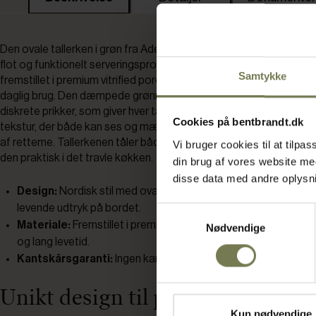
Den ovale tallerken i grøn fra Adelfa er udviklet til professionelle,
flot og funktionelt serveringsprodukt. Tallerkenen måler 19 x 13 c
Samtykke
fremstillet i premium vitrified porcelæn, hvilket sikrer lang levetid
daglig brug. Den dæmpede grønne glasur har et nuanceret farves
diskrete prikker, som giver hver tallerken et unikt udtryk. Overflade
Cookies på bentbrandt.dk
tekstur, der både kan ses og mærkes, og som bidrager til en flot
af retterne. Tallerkenen tåler både mikroovn og opvaskemaskine, 
Vi bruger cookies til at tilp
den praktisk i det travle køkken.
din brug af vores website m
disse data med andre oplysnin
Design:
Nordisk stil med ovalt formsprog og unik glasur, der 
levende udtryk på bordet.
Samtykkevalg
Materiale:
Fremstillet i premium vitrified porcelæn, som giver 
Nødvendige
og lang levetid.
Kantskårsgaranti:
Ingen kantskårsgaranti.
Unikt design til professionel ser
Kun nødvendige