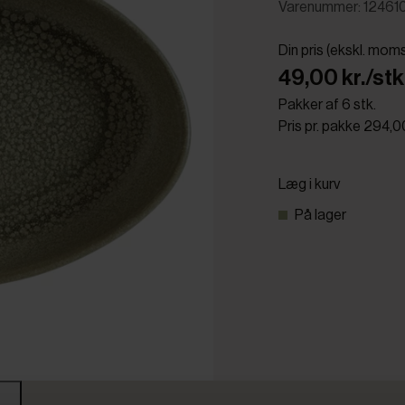
Varenummer: 12461
Din pris (ekskl. mom
49,00 kr./stk
Pakker af 6 stk.
Pris pr. pakke 294,0
Læg i kurv
På lager
r