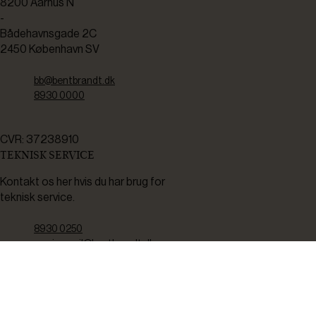
8200 Aarhus N
-
Bådehavnsgade 2C
2450 København SV
bb@bentbrandt.dk
8930 0000
CVR: 37238910
TEKNISK SERVICE
Kontakt os her hvis du har brug for
teknisk service.
8930 0250
servicemail@bentbrandt.dk
Serviceskema
FØLG OS