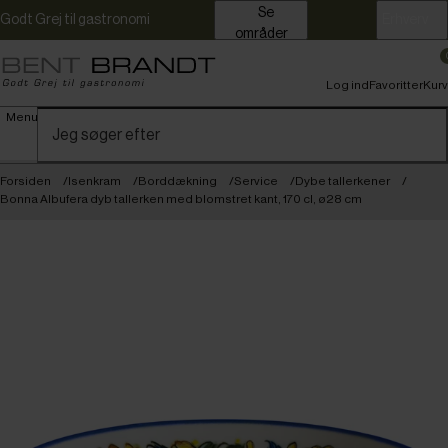
Se
Godt Grej til gastronomi
Erhverv
områder
Log ind
Favoritter
Kurv
Menu
Forsiden
Isenkram
Borddækning
Service
Dybe tallerkener
Bonna Albufera dyb tallerken med blomstret kant, 170 cl, ø28 cm