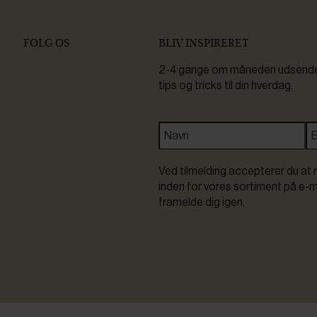
FØLG OS
BLIV INSPIRERET
2-4 gange om måneden udsender 
tips og tricks til din hverdag.
Ved tilmelding accepterer du at 
inden for vores sortiment på e-m
framelde dig igen.