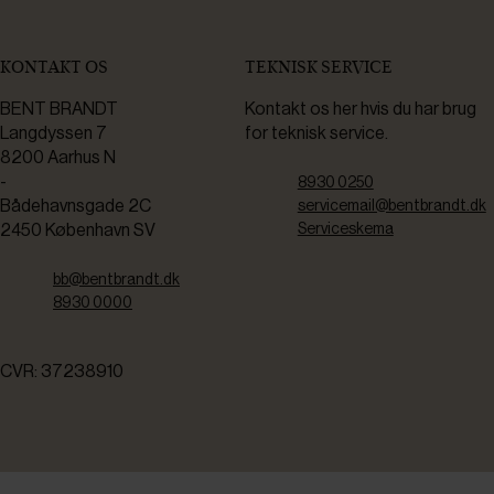
KONTAKT OS
TEKNISK SERVICE
BENT BRANDT
Kontakt os her hvis du har brug
Langdyssen 7
for teknisk service.
8200 Aarhus N
-
8930 0250
Bådehavnsgade 2C
servicemail@bentbrandt.dk
2450 København SV
Serviceskema
bb@bentbrandt.dk
8930 0000
CVR: 37238910