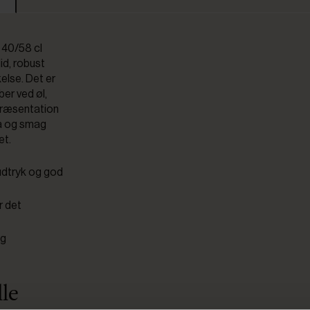
å 40/58 cl
id, robust
else. Det er
ber ved øl,
r præsentation
oma og smag
et.
 udtryk og god
r det
og
le