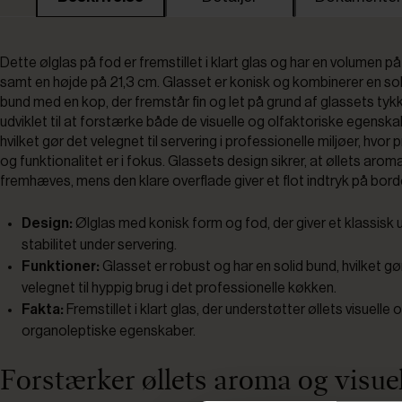
Dette ølglas på fod er fremstillet i klart glas og har en volumen p
samt en højde på 21,3 cm. Glasset er konisk og kombinerer en sol
bund med en kop, der fremstår fin og let på grund af glassets tykk
udviklet til at forstærke både de visuelle og olfaktoriske egenska
hvilket gør det velegnet til servering i professionelle miljøer, hvo
og funktionalitet er i fokus. Glassets design sikrer, at øllets ar
fremhæves, mens den klare overflade giver et flot indtryk på bord
Design:
Ølglas med konisk form og fod, der giver et klassisk
stabilitet under servering.
Funktioner:
Glasset er robust og har en solid bund, hvilket gø
velegnet til hyppig brug i det professionelle køkken.
Fakta:
Fremstillet i klart glas, der understøtter øllets visuelle 
organoleptiske egenskaber.
Forstærker øllets aroma og visuel