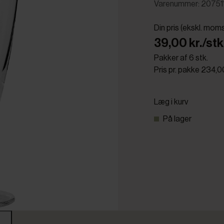
Varenummer: 20751
Din pris (ekskl. mom
39,00 kr./stk
Pakker af 6 stk.
Pris pr. pakke 234,0
Læg i kurv
På lager
r