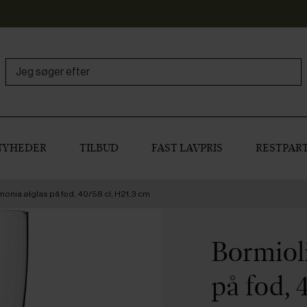
NYHEDER
TILBUD
FAST LAVPRIS
RESTPART
onia ølglas på fod, 40/58 cl, H21,3 cm
Bormiol
på fod, 