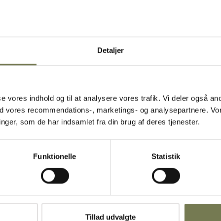
 både når det
Detaljer
et muligt at
oma. Den
 let at
asse vores indhold og til at analysere vores trafik. Vi deler også
l er glasset
ed vores recommendations-, marketings- og analysepartnere. Vo
til et
ger, som de har indsamlet fra din brug af deres tjenester.
yde en god
nemtænkte
Funktionelle
Statistik
Tillad udvalgte