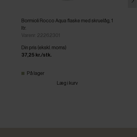
Bormioli Rocco Aqua flaske med skruelåg, 1
ltr.
Varenr: 22262301
Din pris (ekskl. moms)
37,25 kr./stk.
På lager
Læg i kurv