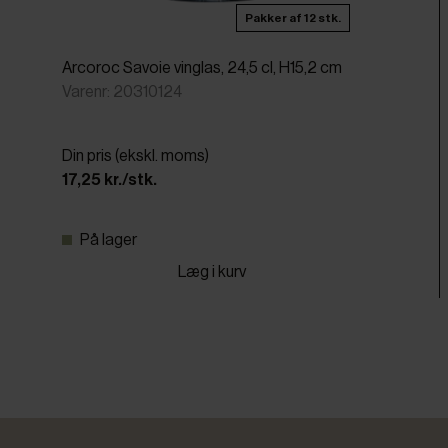
Pakker af 12 stk.
Arcoroc Savoie vinglas, 24,5 cl, H15,2 cm
Varenr: 20310124
Din pris (ekskl. moms)
17,25 kr./stk.
På lager
Læg i kurv