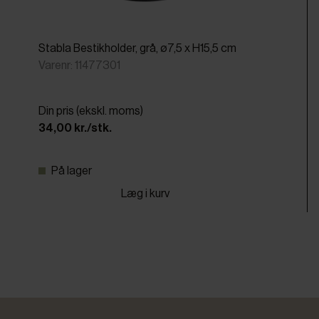
Stabla Bestikholder, grå, ø7,5 x H15,5 cm
Varenr: 11477301
Din pris (ekskl. moms)
34,00 kr./stk.
På lager
Læg i kurv