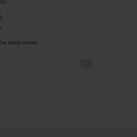
140
s)
.
0 kr. (ekskl. moms)