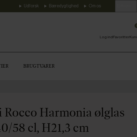
Udforsk
Bæredygtighed
Om os
Erhverv
Log ind
Favoritter
Kurv
IER
BRUGTVARER
i Rocco Harmonia ølglas
40/58 cl, H21,3 cm