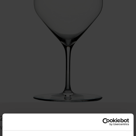
Zalto vandglas (6 stk.), 42 cl, H19,5 cm
Varenummer: 20821642