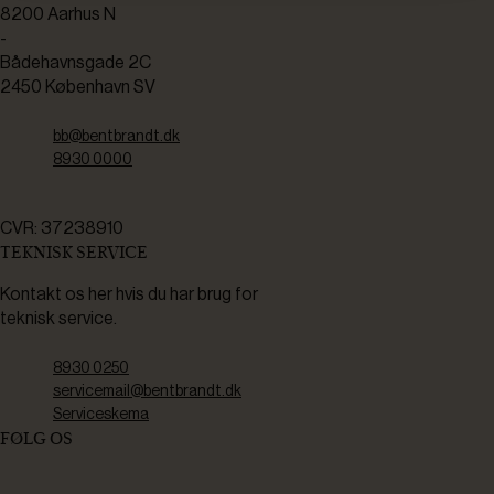
8200 Aarhus N
-
Bådehavnsgade 2C
2450 København SV
bb@bentbrandt.dk
8930 0000
CVR: 37238910
TEKNISK SERVICE
Kontakt os her hvis du har brug for
teknisk service.
8930 0250
servicemail@bentbrandt.dk
Serviceskema
FØLG OS