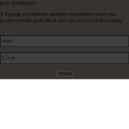
BLIV INSPIRERET
2-4 gange om måneden udsender vi nyhedsbrev med f.eks.
produktnyheder, gode tilbud samt tips og tricks til din hverdag.
Tilmeld
Ved tilmelding accepterer du at modtage nyheder, inspiration,
informationer og tilbud på varer inden for vores sortiment på e-
mail. Samtidig accepterer du persondatapolitikken. Du kan altid
framelde dig igen.