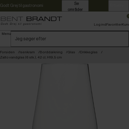
Se
Godt Grej til gastronomi
Erhverv
områder
Log ind
Favoritter
Kurv
Menu
Forsiden
Isenkram
Borddækning
Glas
Drikkeglas
Zalto vandglas (6 stk.), 42 cl, H19,5 cm