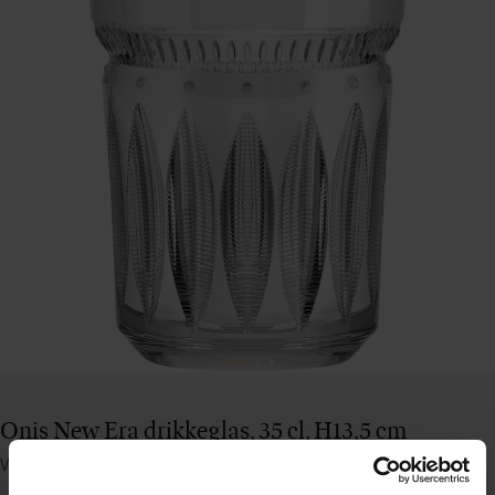
Onis New Era drikkeglas, 35 cl, H13,5 cm
Varenummer: 19130836