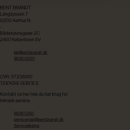
BENT BRANDT
Langdyssen 7
8200 Aarhus N
-
Bådehavnsgade 2C
2450 København SV
bb@bentbrandt.dk
8930 0000
CVR: 37238910
TEKNISK SERVICE
Kontakt os her hvis du har brug for
teknisk service.
8930 0250
servicemail@bentbrandt.dk
Serviceskema