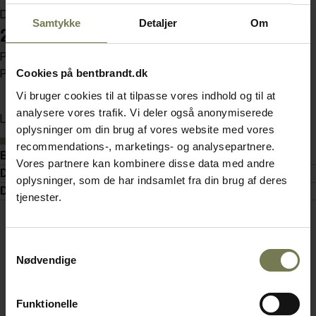
Din pris (ekskl. moms)
Samtykke
Detaljer
Om
29,50 kr./stk.
Pakker af 12 stk.
Cookies på bentbrandt.dk
Pris pr. pakke 354,00 kr. (ekskl. moms)
Vi bruger cookies til at tilpasse vores indhold og til at
analysere vores trafik. Vi deler også anonymiserede
Læg i kurv
oplysninger om din brug af vores website med vores
På lager
recommendations-, marketings- og analysepartnere.
Beskrivelse
Vores partnere kan kombinere disse data med andre
Detaljer
oplysninger, som de har indsamlet fra din brug af deres
Dokumenter
tjenester.
Samtykkevalg
Nødvendige
Funktionelle