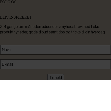
FØLG OS
BLIV INSPIRERET
2-4 gange om måneden udsender vi nyhedsbrev med f.eks.
produktnyheder, gode tilbud samt tips og tricks til din hverdag.
Tilmeld
Ved tilmelding accepterer du at modtage nyheder, inspiration,
informationer og tilbud på varer inden for vores sortiment på e-
mail. Samtidig accepterer du persondatapolitikken. Du kan altid
framelde dig igen.