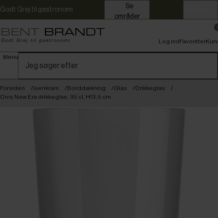
Se
Godt Grej til gastronomi
Erhverv
områder
Log ind
Favoritter
Kurv
Menu
Forsiden
Isenkram
Borddækning
Glas
Drikkeglas
Onis New Era drikkeglas, 35 cl, H13,5 cm