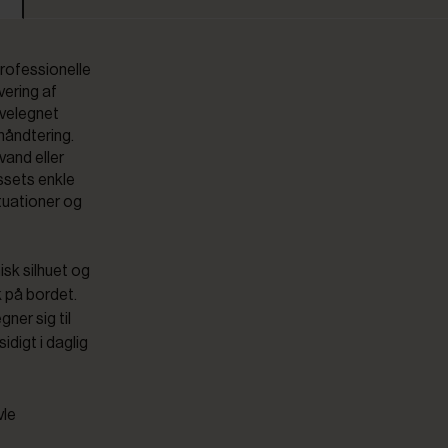
professionelle
rvering af
 velegnet
håndtering.
vand eller
ssets enkle
ituationer og
isk silhuet og
k på bordet.
gner sig til
idigt i daglig
vle