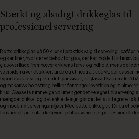
Stærkt og alsidigt drikkeglas til
professionel servering
Dette drikkeglas på 50 cl er et praktisk valg til servering i caféer,
og kantiner, hvor der er behov for glas, der kan holde til intensiv b
glasoverflade fremhæver drikkens farve og indhold, mens de lodret
ydersiden giver et sikkert greb og et neutralt udtryk, der passer i
typer borddækning. Hærdet glas sikrer, at glasset kan modstå b
og mekanisk belastning, hvilket forlænger levetiden og minimerer 
brud. Glassets rummelige volumen gør det velegnet til servering a
mængder drikke, og det enkle design gør det let at integrere i bå
og moderne serveringsmiljøer. Med dette drikkeglas får du et soli
funktionelt produkt, der lever op til kravene i det professionelle k