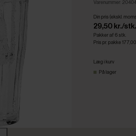
Varenummer: 2040
Din pris (ekskl. mom
29,50 kr./stk
Pakker af 6 stk.
Pris pr. pakke 177,00
Læg i kurv
På lager
r