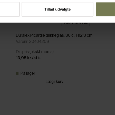
Tillad udvalgte
Pakker af 6 stk.
Duralex Picardie drikkeglas, 36 cl, H12,3 cm
Varenr: 20404209
Din pris (ekskl. moms)
13,95 kr./stk.
På lager
Læg i kurv