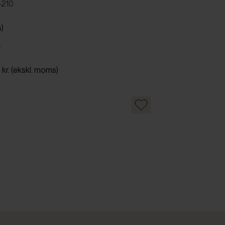
4210
s)
.
 kr. (ekskl. moms)