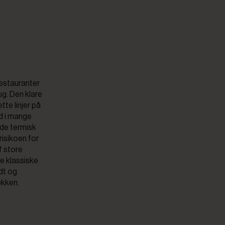
 restauranter
rug. Den klare
te linjer på
nd i mange
åde termisk
risikoen for
f store
de klassiske
dt og
økken.