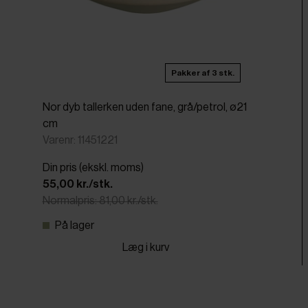
Pakker af 3 stk.
Nor dyb tallerken uden fane, grå/petrol, ø21
cm
Varenr: 11451221
Din pris (ekskl. moms)
55,00 kr./stk.
Normalpris: 81,00 kr./stk.
På lager
Læg i kurv