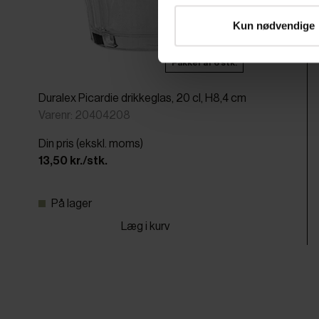
Kun nødvendige
Pakker af 6 stk.
Duralex Picardie drikkeglas, 20 cl, H8,4 cm
Varenr: 20404208
Din pris (ekskl. moms)
13,50 kr./stk.
På lager
Læg i kurv