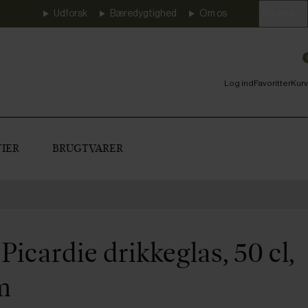
Udforsk
Bæredygtighed
Om os
Erhverv
Log ind
Favoritter
Kurv
IER
BRUGTVARER
Picardie drikkeglas, 50 cl,
m