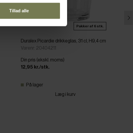
Tillad alle
Pakker af 6 stk.
Duralex Picardie drikkeglas, 31 cl, H9,4 cm
Varenr: 20404211
Din pris (ekskl. moms)
12,95 kr./stk.
På lager
Læg i kurv