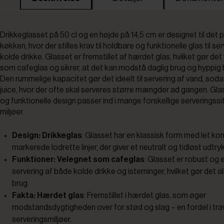
Drikkeglasset på 50 cl og en højde på 14,5 cm er designet til det 
køkken, hvor der stilles krav til holdbare og funktionelle glas til se
kolde drikke. Glasset er fremstillet af hærdet glas, hvilket gør det
som cafeglas og sikrer, at det kan modstå daglig brug og hyppig 
Den rummelige kapacitet gør det ideelt til servering af vand, soda
juice, hvor der ofte skal serveres større mængder ad gangen. Gla
og funktionelle design passer ind i mange forskellige serveringss
miljøer.
Design: Drikkeglas
: Glasset har en klassisk form med let kon
markerede lodrette linjer, der giver et neutralt og tidløst udtry
Funktioner: Velegnet som cafeglas
: Glasset er robust og e
servering af både kolde drikke og isterninger, hvilket gør det als
brug.
Fakta: Hærdet glas
: Fremstillet i hærdet glas, som øger
modstandsdygtigheden over for stød og slag – en fordel i tra
serveringsmiljøer.