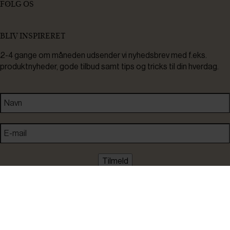
FØLG OS
BLIV INSPIRERET
2-4 gange om måneden udsender vi nyhedsbrev med f.eks.
produktnyheder, gode tilbud samt tips og tricks til din hverdag.
Tilmeld
Ved tilmelding accepterer du at modtage nyheder, inspiration,
informationer og tilbud på varer inden for vores sortiment på e-
mail. Samtidig accepterer du persondatapolitikken. Du kan altid
framelde dig igen.