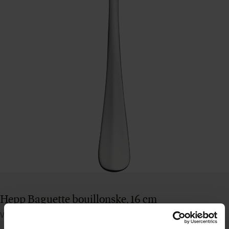
Hepp Baguette bouillonske, 16 cm
Varenummer: 25852016