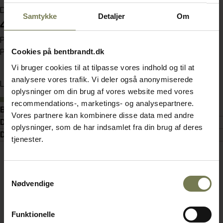
Din pris (ekskl. moms)
Samtykke
Detaljer
Om
46,00 kr./stk.
Pakker af 12 stk.
Cookies på bentbrandt.dk
Pris pr. pakke 552,00 kr. (ekskl. moms)
Vi bruger cookies til at tilpasse vores indhold og til at
analysere vores trafik. Vi deler også anonymiserede
Læg i kurv
oplysninger om din brug af vores website med vores
På lager
recommendations-, marketings- og analysepartnere.
Beskrivelse
Vores partnere kan kombinere disse data med andre
Detaljer
oplysninger, som de har indsamlet fra din brug af deres
Dokumenter
tjenester.
Samtykkevalg
Nødvendige
Funktionelle