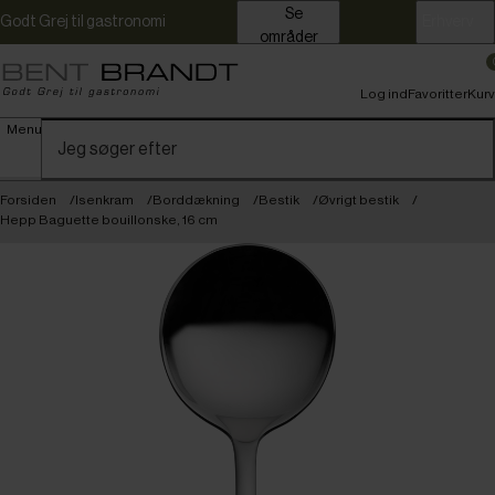
Se
Godt Grej til gastronomi
Erhverv
områder
Log ind
Favoritter
Kurv
Menu
Forsiden
Isenkram
Borddækning
Bestik
Øvrigt bestik
Hepp Baguette bouillonske, 16 cm