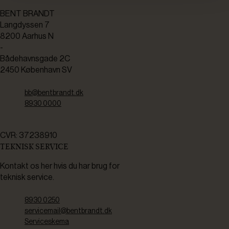
BENT BRANDT
Langdyssen 7
8200 Aarhus N
-
Bådehavnsgade 2C
2450 København SV
bb@bentbrandt.dk
8930 0000
CVR: 37238910
TEKNISK SERVICE
Kontakt os her hvis du har brug for
teknisk service.
8930 0250
servicemail@bentbrandt.dk
Serviceskema